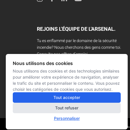
REJOINS L'ÉQUIPE DE L'ARSENAL.
Tu es enflammé par le domaine de la sécurité
incendie? Nous cherchons des gens comme toi.
Consulte nos offres d’emploi.
Nous utilisons des cookies
CARRIÈRES
Nous utilisons des cookies et des technologies similaires
pour améliorer votre expérience de navigation, analyser
le trafic du site et personnaliser le contenu. Vous pouvez
choisir les catégories de cookies que vous autorisez.
Tout accepter
Tout refuser
Personnaliser
Réalisation : Signé François R
© L'ARSENAL 2021
Tous droits réservés