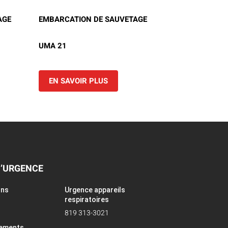
AGE
EMBARCATION DE SAUVETAGE
UMA 21
EN SAVOIR PLUS
D’URGENCE
ons
Urgence appareils
respiratoires
819 313-3021
pements