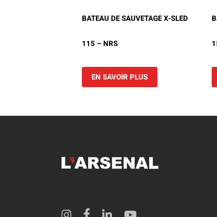
Camions en inventaire neufs
INSPECTI
BATEAU DE SAUVETAGE X-SLED
B
Camions en inventaire usagés
CERTIFIÉ
115 – NRS
1
EN SAVOIR PLUS