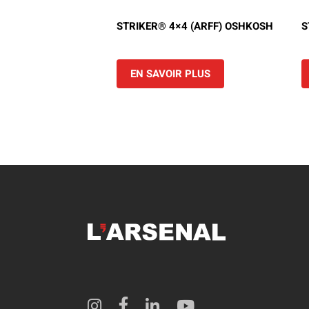
Camions en inventaire neufs
INSPECTI
STRIKER® 4×4 (ARFF) OSHKOSH
S
Camions en inventaire usagés
CERTIFIÉ
EN SAVOIR PLUS