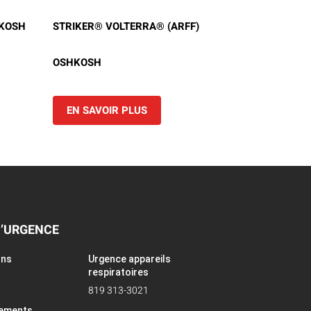
HKOSH
STRIKER® VOLTERRA® (ARFF)
OSHKOSH
EN SAVOIR PLUS
D’URGENCE
ons
Urgence appareils
respiratoires
819 313-3021
pements