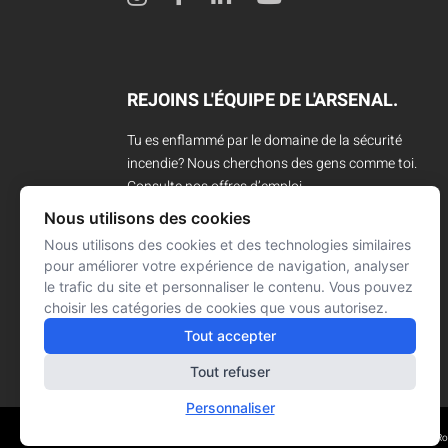
REJOINS L'ÉQUIPE DE L'ARSENAL.
Tu es enflammé par le domaine de la sécurité
incendie? Nous cherchons des gens comme toi.
Consulte nos offres d’emploi.
Nous utilisons des cookies
CARRIÈRES
Nous utilisons des cookies et des technologies similaires
pour améliorer votre expérience de navigation, analyser
le trafic du site et personnaliser le contenu. Vous pouvez
choisir les catégories de cookies que vous autorisez.
Tout accepter
Tout refuser
Personnaliser
Réalisation : Signé François R
© L'ARSENAL 2021
Tous droits réservés