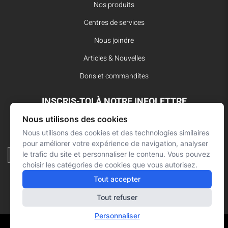
Nos produits
Centres de services
Nous joindre
Articles & Nouvelles
Dons et commandites
INSCRIS-TOI À NOTRE INFOLETTRE
Nous utilisons des cookies
Reste à l’affût des dernières innovations pour vos interventions
d’urgence et ne manque aucune nouvelle de L’Arsenal.
Nous utilisons des cookies et des technologies similaires
pour améliorer votre expérience de navigation, analyser
le trafic du site et personnaliser le contenu. Vous pouvez
choisir les catégories de cookies que vous autorisez.
Tout accepter
Tout refuser
Personnaliser
Réalisation : Signé François Roy
© L'ARSENAL 2021
Tous droits réservés