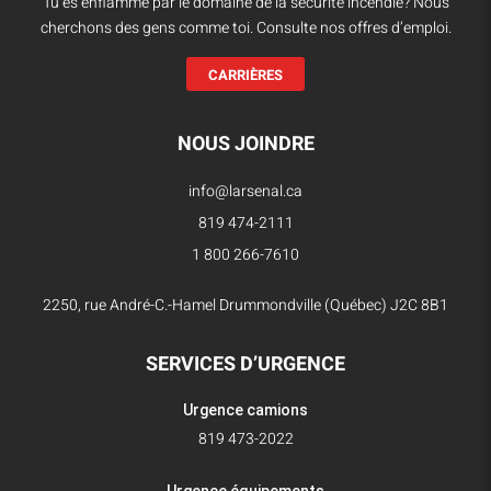
Tu es enflammé par le domaine de la sécurité incendie? Nous
cherchons des gens comme toi. Consulte nos offres d’emploi.
CARRIÈRES
NOUS JOINDRE
info@larsenal.ca
819 474-2111
1 800 266-7610
2250, rue André-C.-Hamel Drummondville (Québec) J2C 8B1
SERVICES D’URGENCE
Urgence camions
819 473-2022
Urgence équipements