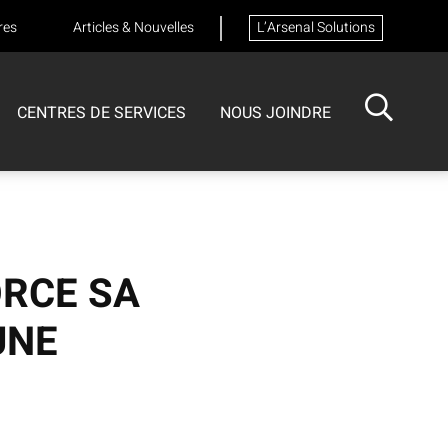
res
Articles & Nouvelles
L’Arsenal Solutions
CENTRES DE SERVICES
NOUS JOINDRE
ISOTECH
CENTRE DE SERVICES
FORMATIONS
Formation sur les appareils respiratoires
ORCE SA
UNE