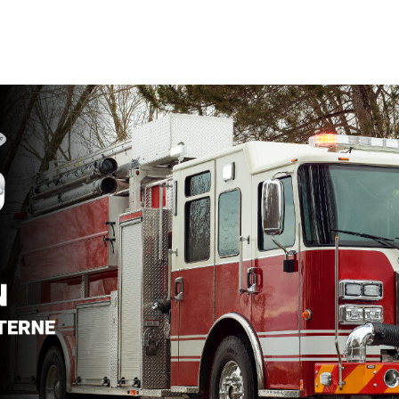
Location d’habit de combat
ON D’ÉCHELLES
Demande de retour ou d’échange
Planifier un rendez-vous
ES NFPA
Démonstration d’équipements