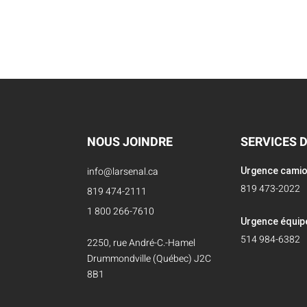
NOUS JOINDRE
SERVICES 
info@larsenal.ca
Urgence cami
819 473-2022
819 474-2111
1 800 266-7610
Urgence équi
514 984-6382
2250, rue André-C.-Hamel
Drummondville (Québec) J2C
8B1