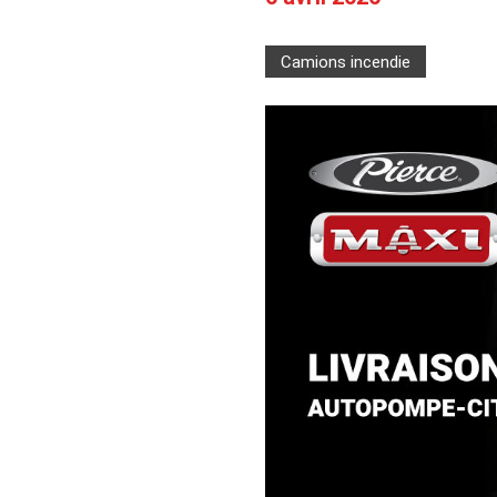
Camions en inventaire neufs
INSPECTI
Camions en inventaire usagés
CERTIFIÉ
Camions incendie