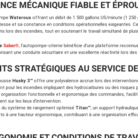
NCE MÉCANIQUE FIABLE ET ÉPRO
pompe
Waterous
offrant un débit de 1 500 gallons US/minute (1 250 
esse et sa constance en conditions opérationnelles exigeantes. C
 lors des incendies, tout en soutenant le travail simultané de plusie
Saber®
ce
, l’autopompe-citerne bénéficie d’une plateforme reconnue 
vorisant une conduite sécuritaire et une excellente réactivité lors d
TS STRATÉGIQUES AU SERVICE DE 
mousse
Husky 3™
offre une polyvalence accrue lors des interventions 
pour les incendies impliquant des hydrocarbures ou des risques p
organisation fonctionnelle et ergonomique des commandes, facili
t sur les lieux d’intervention.
ni du système de rangement optimisé
Titan™
, un support hydrauliq
ts à une hauteur ergonomique, contribuant à une organisation efficac
RGONOMIE ET CONDITIONS DE TRAV