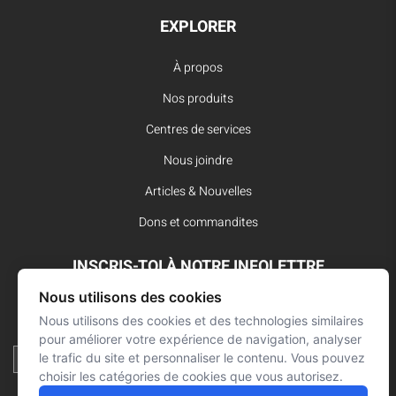
EXPLORER
À propos
Nos produits
Centres de services
Nous joindre
Articles & Nouvelles
Dons et commandites
INSCRIS-TOI À NOTRE INFOLETTRE
Nous utilisons des cookies
Reste à l’affût des dernières innovations pour vos interventions
d’urgence et ne manque aucune nouvelle de L’Arsenal.
Nous utilisons des cookies et des technologies similaires
pour améliorer votre expérience de navigation, analyser
le trafic du site et personnaliser le contenu. Vous pouvez
choisir les catégories de cookies que vous autorisez.