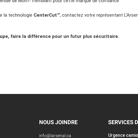
ncendie de Mont-Tremblant pour cette marque de confiance.
r la technologie
CenterCut™
, contactez votre représentant L’Arsen
oupe, faire la différence pour un futur plus sécuritaire.
NOUS JOINDRE
SERVICES 
info@larsenal.ca
Urgence cami