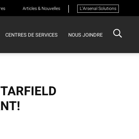
res
Articles & Nouvelles
L’Arsenal Solutions
CENTRES DE SERVICES
NOUS JOINDRE
ISOTECH
CENTRE DE SERVICES
FORMATIONS
Formation sur les appareils respiratoires
STARFIELD
NT!