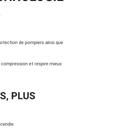
R
rotection de pompiers ainsi que
e compression et respire mieux
S, PLUS
ncendie.