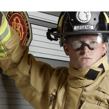
Location d’habit de combat
ON D’ÉCHELLES
Demande de retour ou d’échange
Planifier un rendez-vous
ES NFPA
Démonstration d’équipements