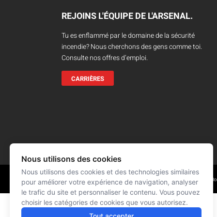
Camions en inventaire neufs
INSPECTI
REJOINS L'ÉQUIPE DE L'ARSENAL.
Camions en inventaire usagés
CERTIFIÉ
Tu es enflammé par le domaine de la sécurité
incendie? Nous cherchons des gens comme toi.
Consulte nos offres d’emploi.
CARRIÈRES
Nous utilisons des cookies
Nous utilisons des cookies et des technologies similaires
Réalisation : Signé François R
© L'ARSENAL 2021
Tous droits réservés
pour améliorer votre expérience de navigation, analyser
le trafic du site et personnaliser le contenu. Vous pouvez
choisir les catégories de cookies que vous autorisez.
Tout accepter