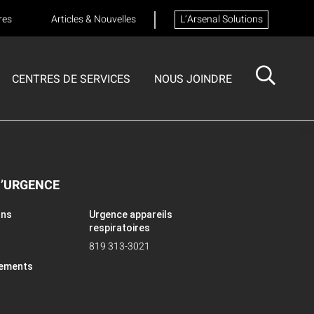
res
Articles & Nouvelles
L’Arsenal Solutions
CENTRES DE SERVICES
NOUS JOINDRE
ISOTECH
CENTRE DE SERVICES
FORMATIONS
Formation sur les appareils respiratoires
D’URGENCE
ons
Urgence appareils
respiratoires
819 313-3021
pements