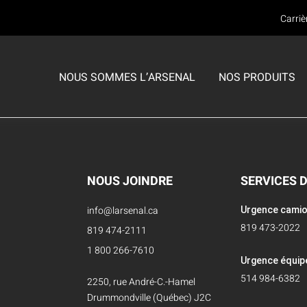
Carriè
NOUS SOMMES L’ARSENAL
NOS PRODUITS
S
S
E SERVICES
CMP MAYER
CMP MAYER
CENTRE DE SERVICES
ENTS
VÊTEMENTS
Équipements de sécurité incendie
ppareils respiratoires
Nettoyage
NOUS JOINDRE
SERVICES 
Équipements de sécurité publique
ité de la partie faciale (fit test)
Nettoyage LCO2+
info@larsenal.ca
Urgence cami
Équipements de travaux publics
819 473-2022
 outils de désincarcération
Décontamination
819 474-2111
Équipements forestiers
1 800 266-7610
s compresseurs Scott Safety
Réparation
Urgence équi
514 984-6382
SOLDES
2250, rue André-C.-Hamel
habits encapsulés
Ajouts et modifications
Drummondville (Québec) J2C