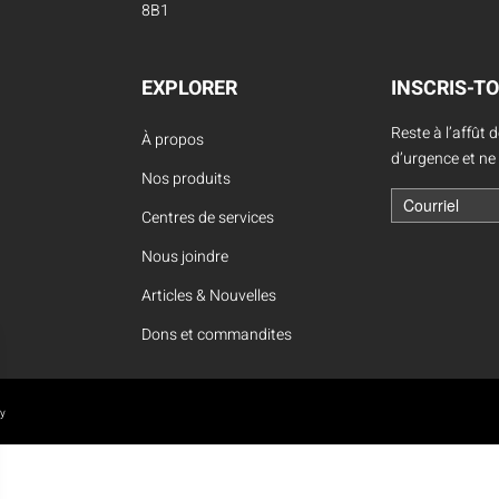
Location d’habit de combat
8B1
ON D’ÉCHELLES
Demande de retour ou d’échange
Planifier un rendez-vous
ES NFPA
Démonstration d’équipements
EXPLORER
INSCRIS-TO
Reste à l’affût 
À propos
d’urgence et ne
Nos produits
Centres de services
Nous joindre
Articles & Nouvelles
Dons et commandites
oy