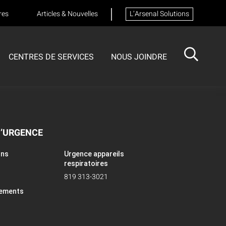
res
Articles & Nouvelles
L’Arsenal Solutions
CENTRES DE SERVICES
NOUS JOINDRE
ISOTECH
CENTRE DE SERVICES
FORMATIONS
Formation sur les appareils respiratoires
D’URGENCE
ons
Urgence appareils
respiratoires
819 313-3021
pements