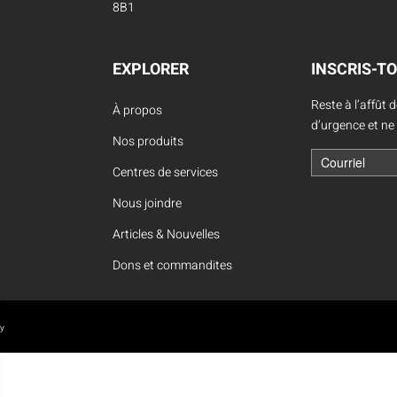
Location d’habit de combat
8B1
ON D’ÉCHELLES
Demande de retour ou d’échange
Planifier un rendez-vous
ES NFPA
Démonstration d’équipements
EXPLORER
INSCRIS-TO
Reste à l’affût 
À propos
d’urgence et ne
Nos produits
Centres de services
Nous joindre
Articles & Nouvelles
Dons et commandites
oy