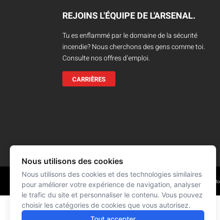
Camions en inventaire neufs
INSPECTI
REJOINS L'ÉQUIPE DE L'ARSENAL.
Camions en inventaire usagés
CERTIFIÉ
Tu es enflammé par le domaine de la sécurité
incendie? Nous cherchons des gens comme toi.
Consulte nos offres d’emploi.
CARRIÈRES
Nous utilisons des cookies
Nous utilisons des cookies et des technologies similaires
Réalisation : Signé François R
© L'ARSENAL 2021
Tous droits réservés
pour améliorer votre expérience de navigation, analyser
le trafic du site et personnaliser le contenu. Vous pouvez
choisir les catégories de cookies que vous autorisez.
Tout accepter