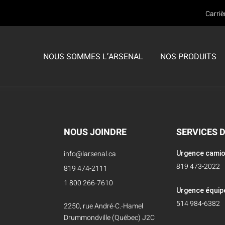
Carriè
NOUS SOMMES L’ARSENAL
NOS PRODUITS
S
S
E SERVICES
CMP MAYER
CMP MAYER
CENTRE DE SERVICES
ENTS
VÊTEMENTS
Équipements de sécurité incendie
ppareils respiratoires
Nettoyage
NOUS JOINDRE
SERVICES 
Équipements de sécurité publique
ité de la partie faciale (fit test)
Nettoyage LCO2+
info@larsenal.ca
Urgence cami
Équipements de travaux publics
819 473-2022
 outils de désincarcération
819 474-2111
Décontamination
Équipements forestiers
1 800 266-7610
s compresseurs Scott Safety
Réparation
Urgence équi
514 984-6382
2250, rue André-C.-Hamel
SOLDES
habits encapsulés
Ajouts et modifications
Drummondville (Québec) J2C