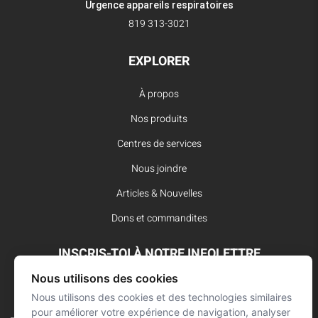
Urgence appareils respiratoires
819 313-3021
EXPLORER
À propos
Nos produits
Centres de services
Nous joindre
Articles & Nouvelles
Dons et commandites
INSCRIS-TOI À NOTRE INFOLETTRE
Nous utilisons des cookies
Reste à l’affût des dernières innovations pour vos interventions
d’urgence et ne manque aucune nouvelle de L’Arsenal.
Nous utilisons des cookies et des technologies similaires
pour améliorer votre expérience de navigation, analyser