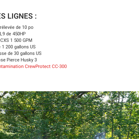
S LIGNES :
rélevée de 10 po
L9 de 450HP
 CXS 1 500 GPM
e 1 200 gallons US
sse de 30 gallons US
e Pierce Husky 3
tamination CrewProtect CC-300