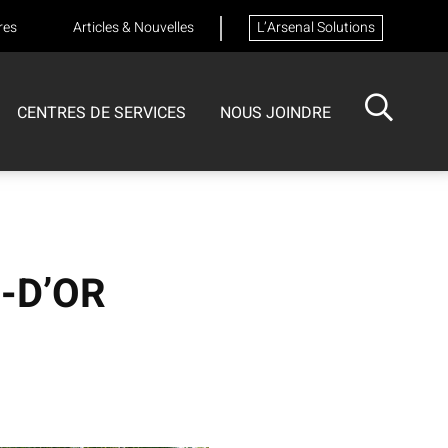
res
Articles & Nouvelles
L’Arsenal Solutions
CENTRES DE SERVICES
NOUS JOINDRE
ISOTECH
CENTRE DE SERVICES
FORMATIONS
Formation sur les appareils respiratoires
-D’OR