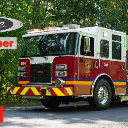
Location d’habit de combat
ON D’ÉCHELLES
Demande de retour ou d’échange
Planifier un rendez-vous
ES NFPA
Démonstration d’équipements