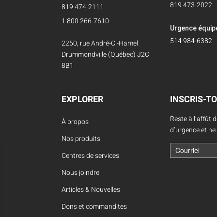
819 473-2022
819 474-2111
1 800 266-7610
Urgence équi
514 984-6382
2250, rue André-C.-Hamel
Drummondville (Québec) J2C
8B1
EXPLORER
INSCRIS-TO
Reste à l’affût 
À propos
d’urgence et ne
Nos produits
Centres de services
Nous joindre
Articles & Nouvelles
Dons et commandites