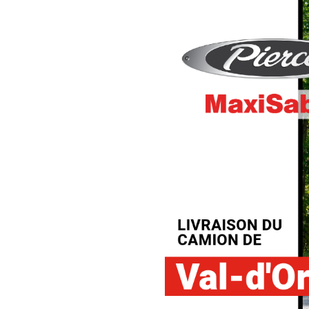
Camions en inventaire neufs
INSPECTI
Camions en inventaire usagés
CERTIFIÉ