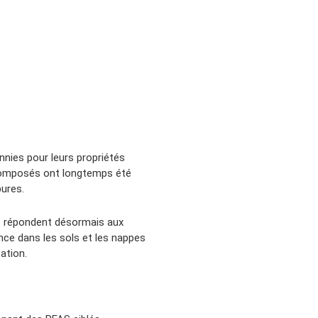
nnies pour leurs propriétés
s composés ont longtemps été
bures.
S répondent désormais aux
ance dans les sols et les nappes
ation.