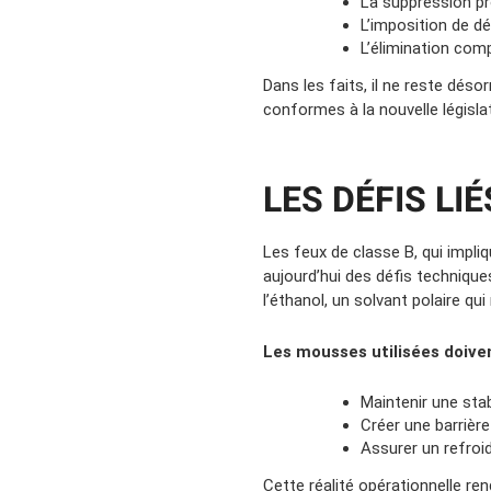
La suppression p
L’imposition de dél
L’élimination co
Dans les faits, il ne reste dés
conformes à la nouvelle législat
LES DÉFIS LI
Les feux de classe B, qui impliq
aujourd’hui des défis techniqu
l’éthanol, un solvant polaire q
Les mousses utilisées doiven
Maintenir une stab
Créer une barrièr
Assurer un refroi
Cette réalité opérationnelle re