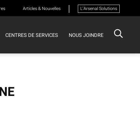
res
Articles & Nouvelles
L’Arsenal Solutions
CENTRES DE SERVICES
NOUS JOINDRE
ISOTECH
CENTRE DE SERVICES
FORMATIONS
Formation sur les appareils respiratoires
UNE