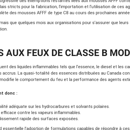
rogressive des exemptions restantes liées aux mousses AFFF conte
ais stricts pour la fabrication, l’importation et l’utilisation de ces a
mplète des mousses AFFF de type C8 au cours des prochaines année
ormais que quelques mois aux organisations pour s’assurer que leurs
ion.
ÉS AUX FEUX DE CLASSE B MO
uent des liquides inflammables tels que l’essence, le diesel et les ca
es accrus. La quasi-totalité des essences distribuées au Canada co
ui modifie le comportement du feu et la performance des agents exti
t donc :
ilité adéquate sur les hydrocarbures et solvants polaires.
e efficace contre les vapeurs inflammables.
dissement rapide des surfaces exposées.
nd essentielle l’adoption de formulations capables de répondre à ce