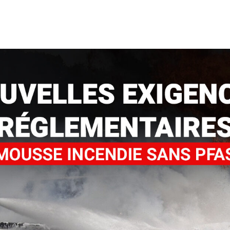
Location d’habit de combat
ON D’ÉCHELLES
Demande de retour ou d’échange
Planifier un rendez-vous
ES NFPA
Démonstration d’équipements