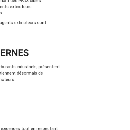
nant des PFAS ciblés.
gents extincteurs.
s.
 agents extincteurs sont
DERNES
rburants industriels, présentent
ntiennent désormais de
ncteurs.
s exigences tout en respectant