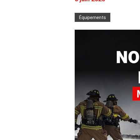
Camions en inventaire neufs
INSPECTI
Camions en inventaire usagés
CERTIFIÉ
Équipements