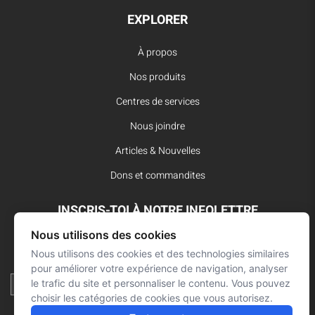
EXPLORER
À propos
Nos produits
Centres de services
Nous joindre
Articles & Nouvelles
Dons et commandites
INSCRIS-TOI À NOTRE INFOLETTRE
Nous utilisons des cookies
Reste à l’affût des dernières innovations pour vos interventions
d’urgence et ne manque aucune nouvelle de L’Arsenal.
Nous utilisons des cookies et des technologies similaires
pour améliorer votre expérience de navigation, analyser
le trafic du site et personnaliser le contenu. Vous pouvez
choisir les catégories de cookies que vous autorisez.