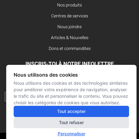
Nos produits
Centres de services
Nous joindre
Articles & Nouvelles
Dons et commandites
INSCRIS-TOI À NOTRE INFOLETTRE
Nous utilisons des cookies
Reste à l’affût des dernières innovations pour vos interventions
d’urgence et ne manque aucune nouvelle de L’Arsenal.
Nous utilisons des cookies et des technologies similaires
pour améliorer votre expérience de navigation, analyser
le trafic du site et personnaliser le contenu. Vous pouvez
choisir les catégories de cookies que vous autorisez.
Tout accepter
Tout refuser
Personnaliser