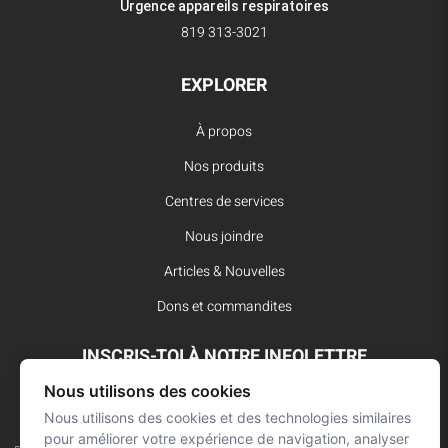
Urgence appareils respiratoires
819 313-3021
EXPLORER
À propos
Nos produits
Centres de services
Nous joindre
Articles & Nouvelles
Dons et commandites
INSCRIS-TOI À NOTRE INFOLETTRE
Nous utilisons des cookies
Reste à l’affût des dernières innovations pour vos interventions
d’urgence et ne manque aucune nouvelle de L’Arsenal.
Nous utilisons des cookies et des technologies similaires
pour améliorer votre expérience de navigation, analyser