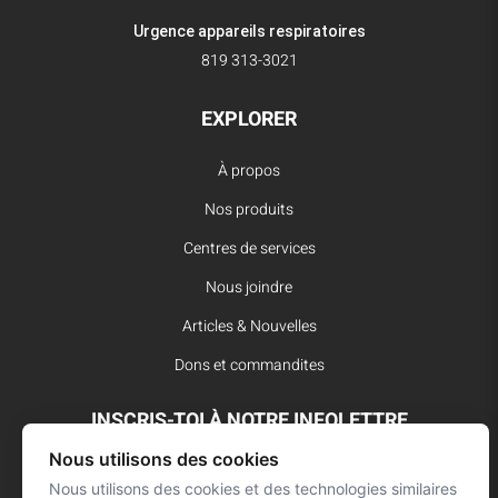
Urgence appareils respiratoires
819 313-3021
EXPLORER
À propos
Nos produits
Centres de services
Nous joindre
Articles & Nouvelles
Dons et commandites
INSCRIS-TOI À NOTRE INFOLETTRE
Nous utilisons des cookies
Reste à l’affût des dernières innovations pour vos interventions
d’urgence et ne manque aucune nouvelle de L’Arsenal.
Nous utilisons des cookies et des technologies similaires