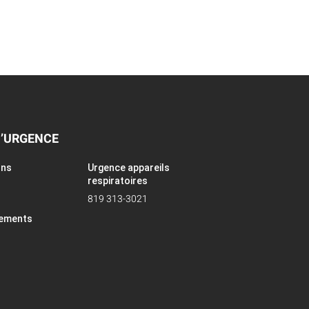
D’URGENCE
ons
Urgence appareils
respiratoires
819 313-3021
pements