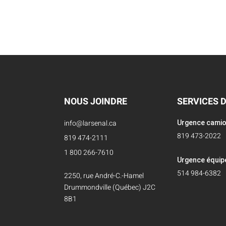
NOUS JOINDRE
SERVICES 
info@larsenal.ca
Urgence cami
819 473-2022
819 474-2111
1 800 266-7610
Urgence équi
514 984-6382
2250, rue André-C.-Hamel
Drummondville (Québec) J2C
8B1