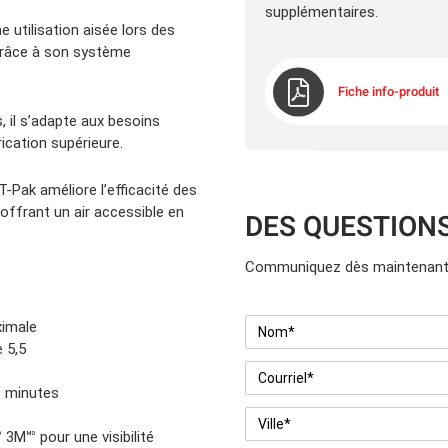
supplémentaires.
 utilisation aisée lors des
 grâce à son système
Fiche info-produit
s, il s’adapte aux besoins
ication supérieure.
-Pak améliore l’efficacité des
n offrant un air accessible en
DES QUESTION
Communiquez dès maintenant 
Nom
*
ximale
e 5,5
Courriel
*
0 minutes
Ville
*
3M🅫 pour une visibilité