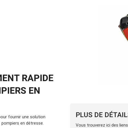
Location d’habit de combat
ON D’ÉCHELLES
Demande de retour ou d’échange
Planifier un rendez-vous
ES NFPA
Démonstration d’équipements
ENT RAPIDE
MPIERS EN
PLUS DE DÉTAI
our fournir une solution
es pompiers en détresse.
Vous trouverez ici des lien