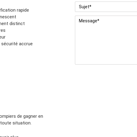
Sujet
*
fication rapide
inescent
Message
*
ent distinct
res
eur
 sécurité accrue
ompiers de gagner en
 toute situation.