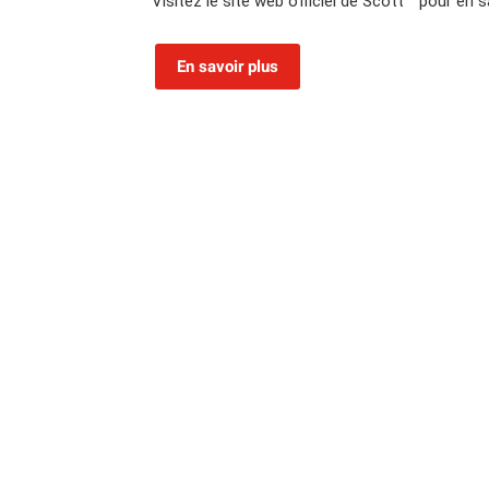
Visitez le site web officiel de Scott🅫 pour en s
En savoir plus