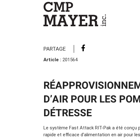
Camions en inventaire neufs
INSPECTI
Camions en inventaire usagés
CERTIFIÉ
PARTAGE
Article :
201564
RÉAPPROVISIONNEM
D’AIR POUR LES PO
DÉTRESSE
Le système Fast Attack RIT-Pak a été conçu p
rapide et efficace d’alimentation en air pour l