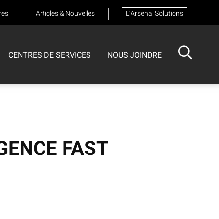
res
Articles & Nouvelles
L’Arsenal Solutions
CENTRES DE SERVICES
NOUS JOINDRE
ISOTECH
CENTRE DE SERVICES
FORMATIONS
Formation sur les appareils respiratoires
GENCE FAST