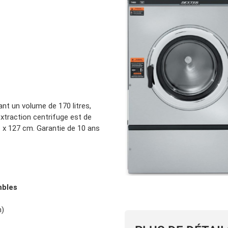
Location d’habit de combat
ON D’ÉCHELLES
Demande de retour ou d’échange
Planifier un rendez-vous
ES NFPA
Démonstration d’équipements
ant un volume de 170 litres,
extraction centrifuge est de
 x 127 cm. Garantie de 10 ans
mbles
m)