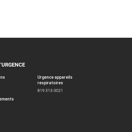
D’URGENCE
ons
Urgence appareils
respiratoires
819 313-3021
pements