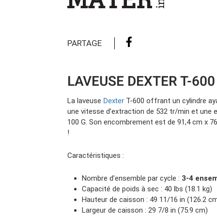
Camions en inventaire neufs
INSPECTI
Camions en inventaire usagés
CERTIFIÉ
PARTAGE
LAVEUSE DEXTER T-600
Dexter
La laveuse
T-600 offrant un cylindre ay
une vitesse d’extraction de 532 tr/min et une 
100 G. Son encombrement est de 91,4 cm x 76
!
Caractéristiques :
Nombre d’ensemble par cycle :
3-4 ense
Capacité de poids à sec : 40 lbs (18.1 kg)
Hauteur de caisson : 49 11/16 in (126.2 c
Largeur de caisson : 29 7/8 in (75.9 cm)