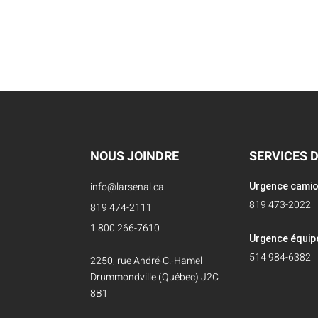
NOUS JOINDRE
SERVICES 
info@larsenal.ca
Urgence cami
819 473-2022
819 474-2111
1 800 266-7610
Urgence équi
514 984-6382
2250, rue André-C.-Hamel
Drummondville (Québec) J2C
8B1