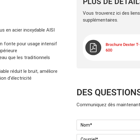
PLUS DE DÉTAI
Vous trouverez ici des lien
supplémentaires.
us en acier inoxydable AISI
n fonte pour usage intensif
Brochure Dexter T-
600
upérieure
eau que les traditionnels
le réduit le bruit, améliore
n d’électricité
DES QUESTION
Communiquez dès maintenant 
Nom
*
Courriel
*