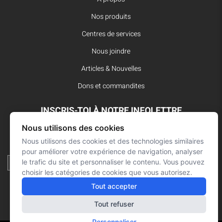
Nos produits
Centres de services
Nous joindre
Articles & Nouvelles
Dons et commandites
INSCRIS-TOI À NOTRE INFOLETTRE
Nous utilisons des cookies
Reste à l’affût des dernières innovations pour vos interventions
d’urgence et ne manque aucune nouvelle de L’Arsenal.
Nous utilisons des cookies et des technologies similaires
pour améliorer votre expérience de navigation, analyser
le trafic du site et personnaliser le contenu. Vous pouvez
choisir les catégories de cookies que vous autorisez.
Tout accepter
Tout refuser
Personnaliser