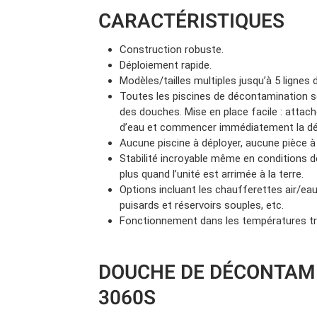
Camions en inventaire neufs
CARACTÉRISTIQUES
INSPECTI
Camions en inventaire usagés
CERTIFIÉ
Construction robuste.
Déploiement rapide.
Modèles/tailles multiples jusqu’à 5 lignes
Toutes les piscines de décontamination s
des douches. Mise en place facile : atta
d’eau et commencer immédiatement la dé
Aucune piscine à déployer, aucune pièce à
Stabilité incroyable même en conditions d
plus quand l’unité est arrimée à la terre.
Options incluant les chaufferettes air/eau
puisards et réservoirs souples, etc.
Fonctionnement dans les températures tr
DOUCHE DE DÉCONTAM
3060S