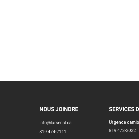
NOUS JOINDRE
SERVICES 
info@larsenal.ca
Urgence cami
819 473-2022
819 474-2111