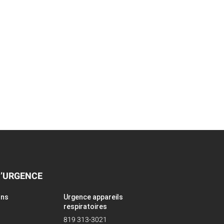
D’URGENCE
ons
Urgence appareils
respiratoires
819 313-3021