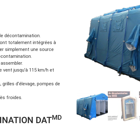
Location d’habit de combat
ON D’ÉCHELLES
Demande de retour ou d’échange
Planifier un rendez-vous
ES NFPA
Démonstration d’équipements
 de décontamination.
ont totalement intégrées à
cher simplement une source
contamination.
 assembler.
e vent jusqu’à 115 km/h et
, grilles d’élevage, pompes de
ès froides.
MD
INATION DAT