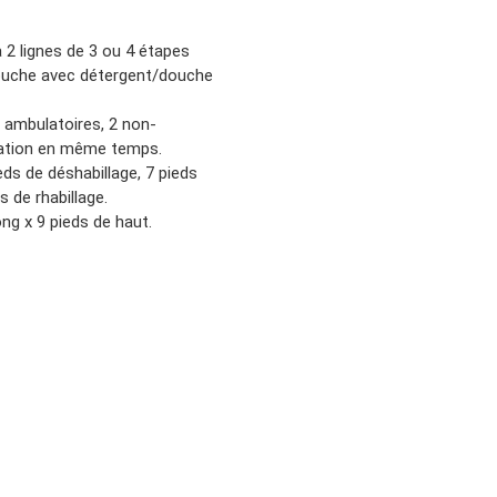
2 lignes de 3 ou 4 étapes
douche avec détergent/douche
 ambulatoires, 2 non-
uration en même temps.
ds de déshabillage, 7 pieds
 de rhabillage.
ong x 9 pieds de haut.