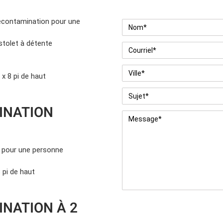
écontamination pour une
Nom
*
stolet à détente
Courriel
*
Ville
*
 x 8 pi de haut
Sujet
*
INATION
Message
*
r pour une personne
8 pi de haut
NATION À 2