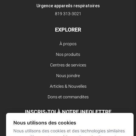
Urgence appareils respiratoires
819 313-3021
EXPLORER
À propos
Nos produits
Centres de services
Nous joindre
Articles & Nouvelles
Dons et commandites
INSCRIS-TOI À NOTRE INFOLETTRE
Nous utilisons des cookies
Reste à l’affût des dernières innovations pour vos interventions
d’urgence et ne manque aucune nouvelle de L’Arsenal.
Nous utilisons des cookies et des technologies similaires