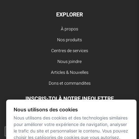
EXPLORER
À propos
Nos produits
Centres de services
Nous joindre
Articles & Nouvelles
Dons et commandites
INSCRIS-TOI À NOTRE INFOLETTRE
Nous utilisons des cookies
Reste à l’affût des dernières innovations pour vos interventions
d’urgence et ne manque aucune nouvelle de L’Arsenal.
Nous utilisons des cookies et des technologies similaires
pour améliorer votre expérience de navigation, analyser
le trafic du site et personnaliser le contenu. Vous pouvez
choisir les catégories de cookies que vous autorisez.