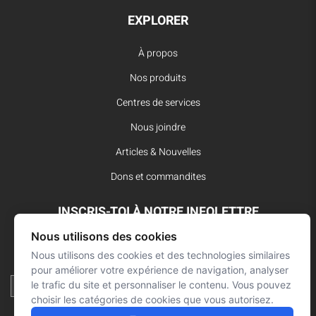
EXPLORER
À propos
Nos produits
Centres de services
Nous joindre
Articles & Nouvelles
Dons et commandites
INSCRIS-TOI À NOTRE INFOLETTRE
Nous utilisons des cookies
Reste à l’affût des dernières innovations pour vos interventions
d’urgence et ne manque aucune nouvelle de L’Arsenal.
Nous utilisons des cookies et des technologies similaires
pour améliorer votre expérience de navigation, analyser
le trafic du site et personnaliser le contenu. Vous pouvez
choisir les catégories de cookies que vous autorisez.