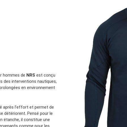
Location d’habit de combat
ON D’ÉCHELLES
Demande de retour ou d’échange
Planifier un rendez-vous
ES NFPA
Démonstration d’équipements
r hommes de
NRS
est conçu
rs des interventions nautiques,
s prolongées en environnement
té après l’effort et permet de
e détériorent. Pensé pour le
n étanche, il constitue une
ntervenants comme pour les