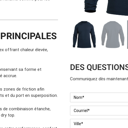
PRINCIPALES
ex offrant chaleur élevée,
DES QUESTION
conservant sa forme et
té accrue.
Communiquez dès maintenant 
 zones de friction afin
Nom
*
s et du port en superposition.
Courriel
*
nts de combinaison étanche,
 dry top.
Ville
*