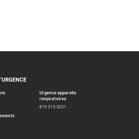
D’URGENCE
ons
Urgence appareils
respiratoires
819 313-3021
pements