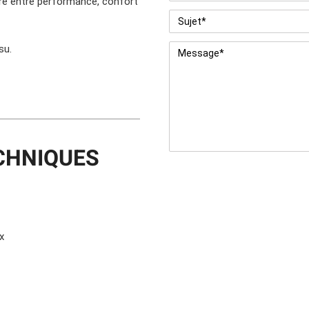
bre entre performance, confort
Sujet
*
Message
*
su.
CHNIQUES
x