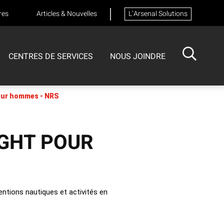
res
Articles & Nouvelles
L’Arsenal Solutions
CENTRES DE SERVICES
NOUS JOINDRE
ISOTECH
CENTRE DE SERVICES
our hommes - NRS
FORMATIONS
Formation sur les appareils respiratoires
IGHT POUR
entions nautiques et activités en