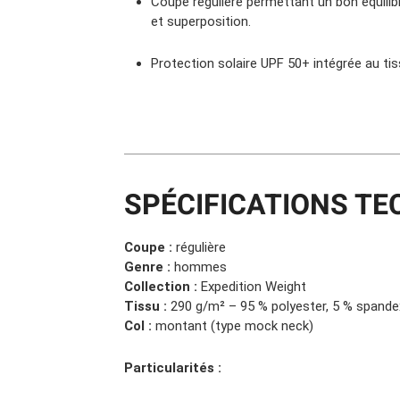
Coupe régulière permettant un bon équili
et superposition.
Protection solaire UPF 50+ intégrée au tis
SPÉCIFICATIONS TE
Coupe :
régulière
Genre :
hommes
Collection :
Expedition Weight
Tissu :
290 g/m² – 95 % polyester, 5 % spande
Col :
montant (type mock neck)
Particularités :