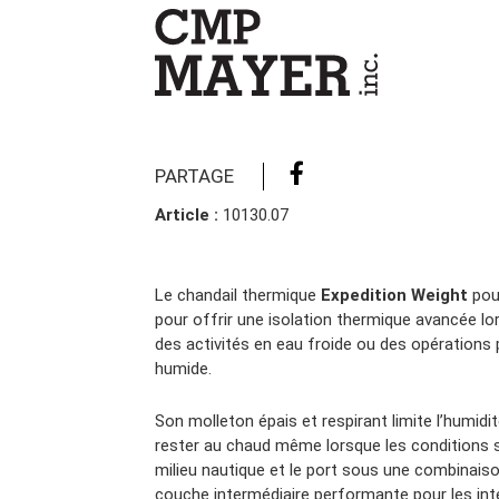
Camions en inventaire neufs
INSPECTI
Camions en inventaire usagés
CERTIFIÉ
PARTAGE
Article :
10130.07
Le chandail thermique
Expedition Weight
pou
pour offrir une isolation thermique avancée lo
des activités en eau froide ou des opération
humide.
Son molleton épais et respirant limite l’humidi
rester au chaud même lorsque les conditions s
milieu nautique et le port sous une combinaiso
couche intermédiaire performante pour les i