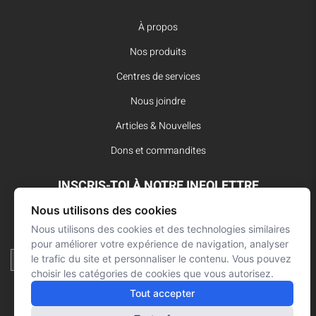
À propos
Nos produits
Centres de services
Nous joindre
Articles & Nouvelles
Dons et commandites
INSCRIS-TOI À NOTRE INFOLETTRE
Nous utilisons des cookies
Reste à l’affût des dernières innovations pour vos interventions
d’urgence et ne manque aucune nouvelle de L’Arsenal.
Nous utilisons des cookies et des technologies similaires
pour améliorer votre expérience de navigation, analyser
le trafic du site et personnaliser le contenu. Vous pouvez
choisir les catégories de cookies que vous autorisez.
Tout accepter