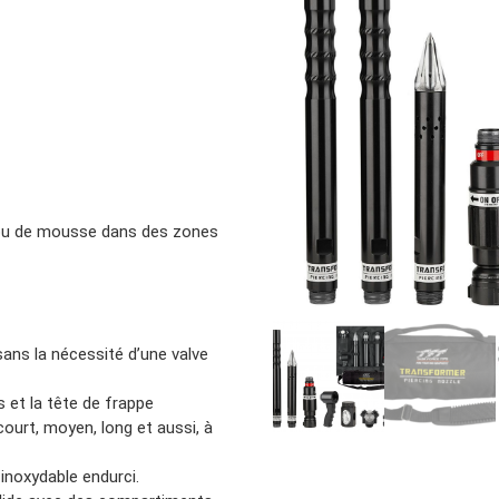
Location d’habit de combat
ON D’ÉCHELLES
Demande de retour ou d’échange
Planifier un rendez-vous
ES NFPA
Démonstration d’équipements
 ou de mousse dans des zones
 sans la nécessité d’une valve
s et la tête de frappe
court, moyen, long et aussi, à
inoxydable endurci.