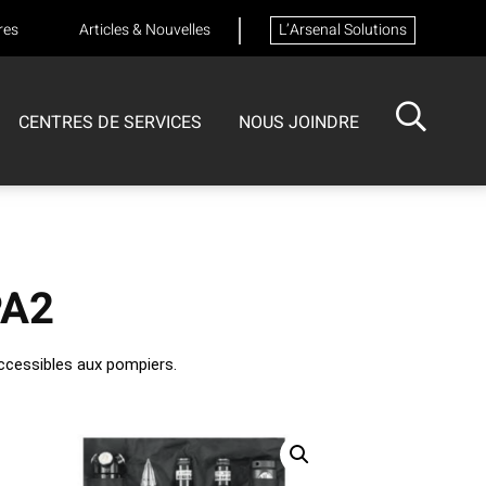
res
Articles & Nouvelles
L’Arsenal Solutions
CENTRES DE SERVICES
NOUS JOINDRE
ISOTECH
CENTRE DE SERVICES
FORMATIONS
Formation sur les appareils respiratoires
PA2
ccessibles aux pompiers.