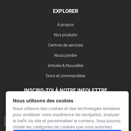
EXPLORER
À propos
Nos produits
Centres de services
Nous joindre
Articles & Nouvelles
Dons et commandites
INSCRIS-TOI À NOTRE INFOLETTRE
Nous utilisons des cookies
Reste à l’affût des dernières innovations pour vos interventions
d’urgence et ne manque aucune nouvelle de L’Arsenal.
Nous utilisons des cookies et des technologies similaires
pour améliorer votre expérience de navigation, analyser
le trafic du site et personnaliser le contenu. Vous pouvez
choisir les catégories de cookies que vous autorisez.