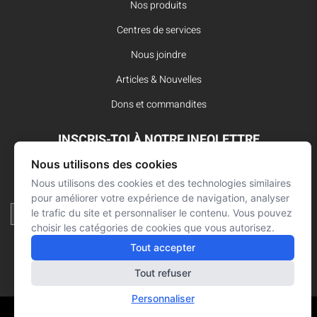
Nos produits
Centres de services
Nous joindre
Articles & Nouvelles
Dons et commandites
INSCRIS-TOI À NOTRE INFOLETTRE
Nous utilisons des cookies
Reste à l’affût des dernières innovations pour vos interventions
d’urgence et ne manque aucune nouvelle de L’Arsenal.
Nous utilisons des cookies et des technologies similaires
pour améliorer votre expérience de navigation, analyser
le trafic du site et personnaliser le contenu. Vous pouvez
choisir les catégories de cookies que vous autorisez.
Tout accepter
Tout refuser
Personnaliser
Réalisation : Signé François Roy
© L'ARSENAL 2021
Tous droits réservés