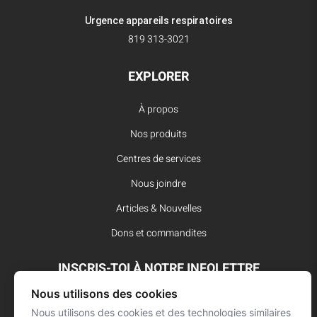
Urgence appareils respiratoires
819 313-3021
EXPLORER
À propos
Nos produits
Centres de services
Nous joindre
Articles & Nouvelles
Dons et commandites
INSCRIS-TOI À NOTRE INFOLETTRE
Nous utilisons des cookies
Reste à l’affût des dernières innovations pour vos interventions
d’urgence et ne manque aucune nouvelle de L’Arsenal.
Nous utilisons des cookies et des technologies similaires