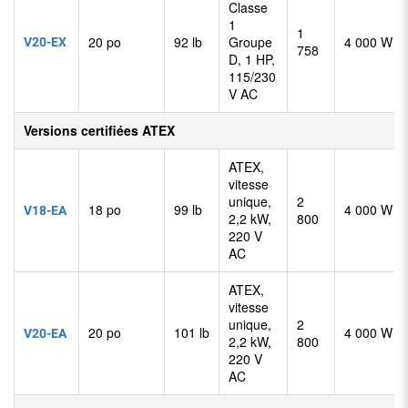
Classe
1
1
V20-EX
20 po
92 lb
Groupe
4 000 W
758
D, 1 HP,
115/230
V AC
Versions certifiées ATEX
ATEX,
vitesse
unique,
2
18 po
99 lb
4 000 W
V18-EA
2,2 kW,
800
220 V
AC
ATEX,
vitesse
unique,
2
20 po
101 lb
4 000 W
V20-EA
2,2 kW,
800
220 V
AC