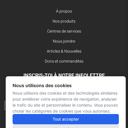
À propos
Nos produits
Centres de services
Nous joindre
Articles & Nouvelles
Dons et commandites
INSCRIS-TOI À NOTRE INFOLETTRE
Nous utilisons des cookies
Reste à l’affût des dernières innovations pour vos interventions
d’urgence et ne manque aucune nouvelle de L’Arsenal.
Nous utilisons des cookies et des technologies similaires
pour améliorer votre expérience de navigation, analyser
le trafic du site et personnaliser le contenu. Vous pouvez
choisir les catégories de cookies que vous autorisez.
Tout accepter