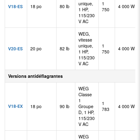
unique,
1
18 po
80 lb
4 000 W
V18-ES
1 HP,
750
115/230
V AC
WEG,
vitesse
unique,
1
20 po
82 lb
4 000 W
V20-ES
1 HP,
750
115/230
V AC
Versions antidéflagrantes
WEG
Classe
1
1
V18-EX
18 po
90 lb
Groupe
4 000 W
783
D, 1 HP,
115/230
V AC
WEG