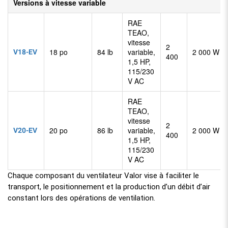
Versions à vitesse variable
RAE
TEAO,
vitesse
2
V18-EV
18 po
84 lb
variable,
2 000 W
400
1,5 HP,
115/230
V AC
RAE
TEAO,
vitesse
2
V20-EV
20 po
86 lb
variable,
2 000 W
400
1,5 HP,
115/230
V AC
Chaque composant du ventilateur Valor vise à faciliter le
transport, le positionnement et la production d’un débit d’air
constant lors des opérations de ventilation.