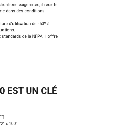
ications exigeantes, il résiste
ême dans des conditions
re d’utilisation de -50º à
uations.
standards de la NFPA, il offre
00 EST UN CLÉ
FT
/2″ x 100′