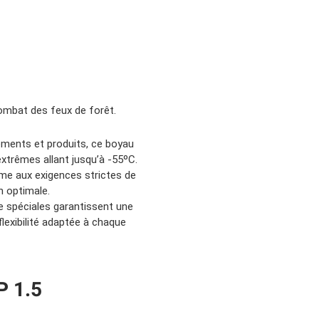
combat des feux de forêt.
éments et produits, ce boyau
xtrêmes allant jusqu’à -55ºC.
e aux exigences strictes de
n optimale.
e spéciales garantissent une
lexibilité adaptée à chaque
P 1.5