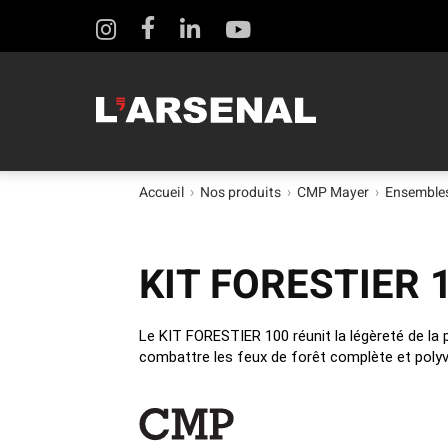
CENTRE DE SERVICES CAMIONS
THIBAULT ET ASSOCIÉ
THIBAULT ET ASSOCIÉ
CENTRE D
Accueil
Nos produits
CMP Mayer
Ensembles
›
›
›
ÉQUIPEM
Entretien et réparation
Pierce Manufacturing
Entretien d’a
KIT FORESTIER 
Tests et certifications
Frontline Communications
Test d’étanché
Garantie et location
MAXIMETAL
Entretien des
Le KIT FORESTIER 100 réunit la légèreté de la p
Produits d’aéroport Oshkosh
combattre les feux de forêt complète et polyv
SERVICE DES PIÈCES
Entretien de
BME
Entretien d’