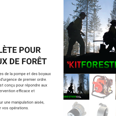
Location d’habit de combat
ON D’ÉCHELLES
Demande de retour ou d’échange
Planifier un rendez-vous
ES NFPA
Démonstration d’équipements
LÈTE POUR
UX DE FORÊT
s de la pompe et des boyaux
 d’urgence de premier ordre.
t conçu pour répondre aux
ervention efficace et
r une manipulation aisée,
r vos opérations.