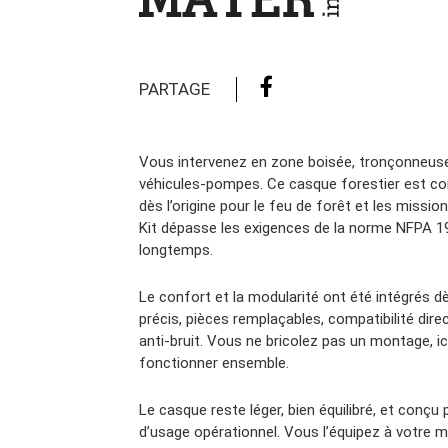
Camions en inventaire neufs
INSPECTI
Camions en inventaire usagés
CERTIFIÉ
PARTAGE
Vous intervenez en zone boisée, tronçonneuse
véhicules-pompes. Ce casque forestier est co
dès l’origine pour le feu de forêt et les miss
Kit dépasse les exigences de la norme NFPA 197
longtemps.
Le confort et la modularité ont été intégrés d
précis, pièces remplaçables, compatibilité direc
anti-bruit. Vous ne bricolez pas un montage, ic
fonctionner ensemble.
Le casque reste léger, bien équilibré, et conçu
d’usage opérationnel. Vous l’équipez à votre ma