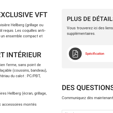
XCLUSIVE VFT
PLUS DE DÉTAI
sière Hellberg (grillage ou
Vous trouverez ici des lien
l requis. Les coquilles anti-
supplémentaires.
ur un ensemble compact et
T INTÉRIEUR
Spécification
ien ferme, sans point de
laçable (coussins, bandeau),
tériau du calot : PC/PBT,
DES QUESTION
es Hellberg (écran, grillage,
Communiquez dès maintenant 
ec accessoires montés
Nom
*