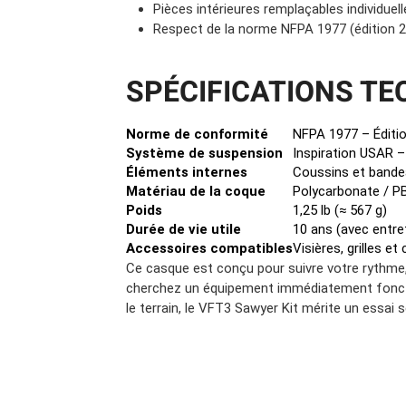
Pièces intérieures remplaçables individue
Respect de la norme NFPA 1977 (édition 
SPÉCIFICATIONS TE
Norme de conformité
NFPA 1977 – Éditi
Système de suspension
Inspiration USAR –
Éléments internes
Coussins et bande
Matériau de la coque
Polycarbonate / P
Poids
1,25 lb (≈ 567 g)
Durée de vie utile
10 ans (avec entret
Accessoires compatibles
Visières, grilles et
Ce casque est conçu pour suivre votre rythme,
cherchez un équipement immédiatement fonctio
le terrain, le VFT3 Sawyer Kit mérite un essai