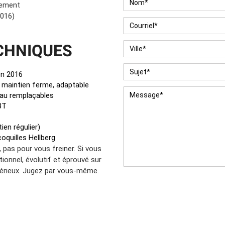
llement
2016)
Courriel
*
CHNIQUES
Ville
*
Sujet
*
on 2016
 maintien ferme, adaptable
Message
*
au remplaçables
BT
ien régulier)
 coquilles Hellberg
 pas pour vous freiner. Si vous
nnel, évolutif et éprouvé sur
 sérieux. Jugez par vous-même.