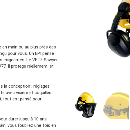
Location d’habit de combat
ON D’ÉCHELLES
Demande de retour ou d’échange
Planifier un rendez-vous
ES NFPA
Démonstration d’équipements
 en main ou au plus près des
nçu pour vous. Un EPI pensé
ions exigeantes. Le VFT3 Sawyer
7. Il protège réellement, et
ès la conception : réglages
te avec visière et coquilles
i, tout est pensé pour
 pour durer jusqu’à 10 ans
in, vous l’oubliez une fois en