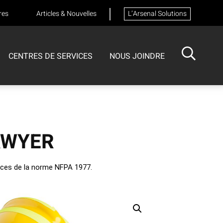
res
Articles & Nouvelles
L’Arsenal Solutions
CENTRES DE SERVICES
NOUS JOINDRE
ISOTECH
CENTRE DE SERVICES
FORMATIONS
Formation sur les appareils respiratoires
AWYER
ences de la norme NFPA 1977.