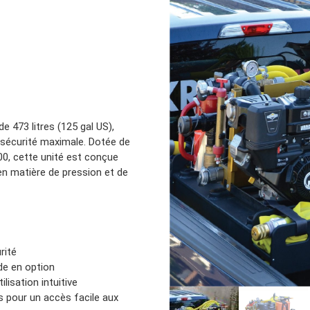
Location d’habit de combat
ON D’ÉCHELLES
Demande de retour ou d’échange
Planifier un rendez-vous
ES NFPA
Démonstration d’équipements
 473 litres (125 gal US),
sécurité maximale. Dotée de
0, cette unité est conçue
en matière de pression et de
rité
de en option
lisation intuitive
 pour un accès facile aux