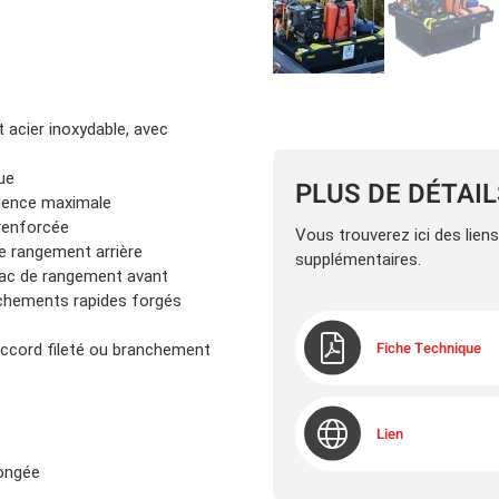
 acier inoxydable, avec
ue
PLUS DE DÉTAI
valence maximale
 renforcée
Vous trouverez ici des lien
de rangement arrière
supplémentaires.
bac de rangement avant
nchements rapides forgés
Fiche Technique
accord fileté ou branchement
Lien
longée