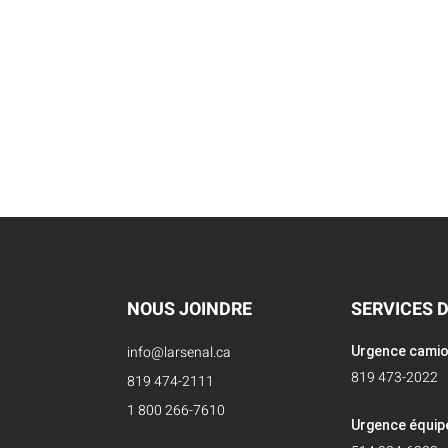
NOUS JOINDRE
SERVICES 
info@larsenal.ca
Urgence cami
819 473-2022
819 474-2111
1 800 266-7610
Urgence équi