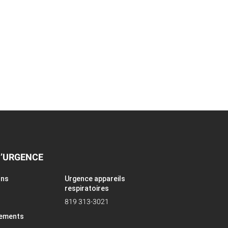
D’URGENCE
ons
Urgence appareils
respiratoires
819 313-3021
pements