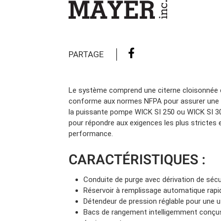
Camions en inventaire neufs
INSPECTI
Camions en inventaire usagés
CERTIFIÉ
PARTAGE
Le système comprend une citerne cloisonnée de
conforme aux normes NFPA pour assurer une 
la puissante pompe WICK SI 250 ou WICK SI 30
pour répondre aux exigences les plus strictes 
performance.
CARACTÉRISTIQUES :
Conduite de purge avec dérivation de sécu
Réservoir à remplissage automatique rapi
Détendeur de pression réglable pour une uti
Bacs de rangement intelligemment conçus