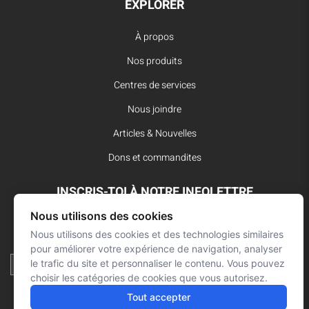
EXPLORER
À propos
Nos produits
Centres de services
Nous joindre
Articles & Nouvelles
Dons et commandites
INSCRIS-TOI À NOTRE INFOLETTRE
Nous utilisons des cookies
Reste à l’affût des dernières innovations pour vos interventions
Nous utilisons des cookies et des technologies similaires
d’urgence et ne manque aucune nouvelle de L’Arsenal.
pour améliorer votre expérience de navigation, analyser
le trafic du site et personnaliser le contenu. Vous pouvez
choisir les catégories de cookies que vous autorisez.
Tout accepter