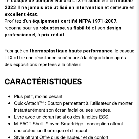
Le
casque de pompier Bullard LTX
en
solde
est un
modèle
2023
. Il n’a
jamais été utilisé en intervention
et demeure en
excellent état
.
Profitez d’un
équipement certifié NFPA 1971-2007
,
reconnu pour sa
robustesse
, sa
fiabilité
et son
design
professionnel
, à
prix réduit
.
Fabriqué en
thermoplastique haute performance
, le casque
LTX offre une résistance supérieure à la dégradation après
des expositions répétées à la chaleur.
CARACTÉRISTIQUES
Plus petit, moins pesant
QuickAttach™ : Bouton permettant à l’utilisateur de monter
instantanément son écran facial ou ses lunettes.
Livré avec un écran facial ou des lunettes ESS.
M-PACT Shell ™ avec Smartridge : conception offrant
une protection thermique et d’impact
Style offrant Offre plus de hauteur et de confort