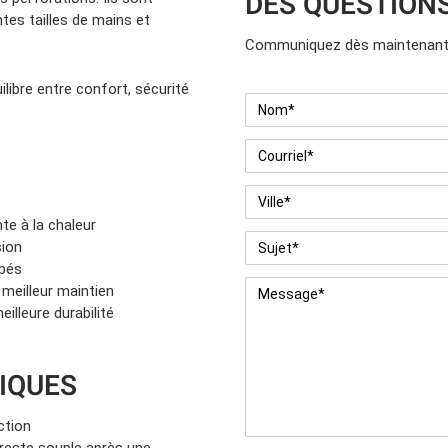
DES QUESTION
tes tailles de mains et
Communiquez dès maintenant 
libre entre confort, sécurité
Nom
*
Courriel
*
Ville
*
te à la chaleur
Sujet
*
sion
rbés
Message
*
 meilleur maintien
illeure durabilité
IQUES
ction
t reste souple après une