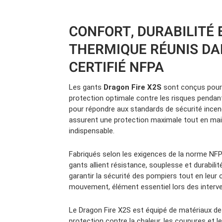
Camions en inventaire neufs
INSPECTI
Camions en inventaire usagés
CERTIFIÉ
CONFORT, DURABILITÉ 
THERMIQUE RÉUNIS DA
CERTIFIÉ NFPA
Les gants
Dragon Fire X2S
sont conçus pour 
protection optimale contre les risques pendant
pour répondre aux standards de sécurité incend
assurent une protection maximale tout en ma
indispensable.
Fabriqués selon les exigences de la norme NFP
gants allient résistance, souplesse et durabilit
garantir la sécurité des pompiers tout en leur 
mouvement, élément essentiel lors des interve
Le Dragon Fire X2S est équipé de matériaux de
protection contre la chaleur, les coupures et le