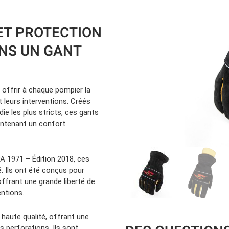
Location d’habit de combat
ON D’ÉCHELLES
Demande de retour ou d’échange
Planifier un rendez-vous
ES NFPA
ET PROTECTION
Démonstration d’équipements
NS UN GANT
offrir à chaque pompier la
 leurs interventions. Créés
ie les plus stricts, ces gants
intenant un confort
A 1971 – Édition 2018, ces
é. Ils ont été conçus pour
offrant une grande liberté de
ntions.
 haute qualité, offrant une
s perforations. Ils sont