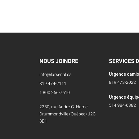
NOUS JOINDRE
SERVICES 
info@larsenal.ca
Urgence cami
819 473-2022
819 474-2111
1 800 266-7610
Urgence équi
514 984-6382
2250, rue André-C.-Hamel
Drummondville (Québec) J2C
8B1