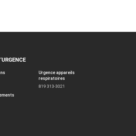
D’URGENCE
ons
Urgence appareils
respiratoires
819 313-3021
pements