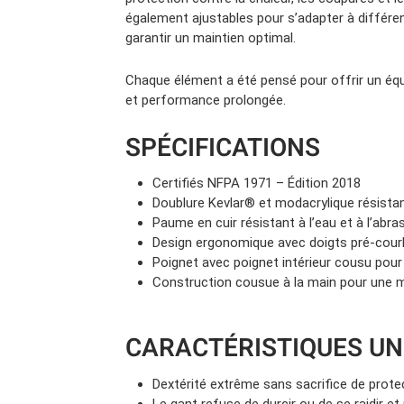
également ajustables pour s’adapter à différen
garantir un maintien optimal.
Chaque élément a été pensé pour offrir un équi
et performance prolongée.
SPÉCIFICATIONS
Certifiés NFPA 1971 – Édition 2018
Doublure Kevlar® et modacrylique résistan
Paume en cuir résistant à l’eau et à l’abra
Design ergonomique avec doigts pré-cou
Poignet avec poignet intérieur cousu pour
Construction cousue à la main pour une me
CARACTÉRISTIQUES UN
Dextérité extrême sans sacrifice de prote
Le gant refuse de durcir ou de se raidir e