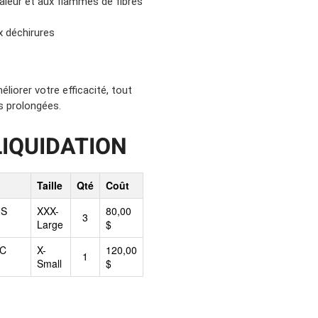
aleur et aux flammes de fibres
x déchirures
iorer votre efficacité, tout
s prolongées.
LIQUIDATION
Taille
Qté
Coût
NS
XXX-
80,00
3
Large
$
EC
X-
120,00
1
Small
$