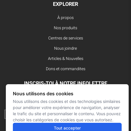
EXPLORER
À propos
Nos produits
Centres de services
Nous joindre
Articles & Nouvelles
Dons et commandites
INSCRIS-TOI À NOTRE INFOLETTRE
Nous utilisons des cookies
Reste à l’affût des dernières innovations pour vos interventions
Nous utilisons des cookies et des technologies similaires
d’urgence et ne manque aucune nouvelle de L’Arsenal.
pour améliorer votre expérience de navigation, analyser
le trafic du site et personnaliser le contenu. Vous pouvez
choisir les catégories de cookies que vous autorisez.
Tout accepter