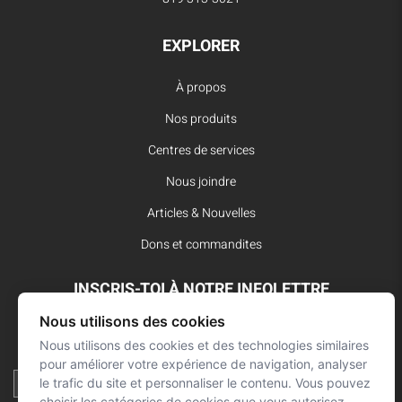
EXPLORER
À propos
Nos produits
Centres de services
Nous joindre
Articles & Nouvelles
Dons et commandites
INSCRIS-TOI À NOTRE INFOLETTRE
Nous utilisons des cookies
Reste à l’affût des dernières innovations pour vos interventions
d’urgence et ne manque aucune nouvelle de L’Arsenal.
Nous utilisons des cookies et des technologies similaires
pour améliorer votre expérience de navigation, analyser
le trafic du site et personnaliser le contenu. Vous pouvez
choisir les catégories de cookies que vous autorisez.