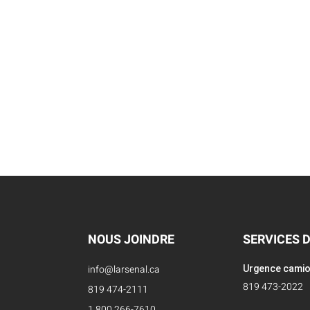
NOUS JOINDRE
SERVICES 
info@larsenal.ca
Urgence cami
819 473-2022
819 474-2111
1 800 266-7610