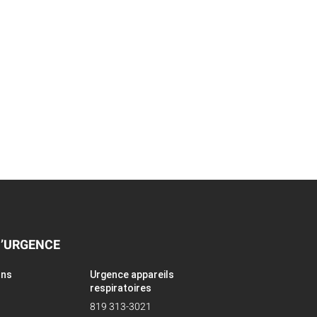
D’URGENCE
ons
Urgence appareils
respiratoires
819 313-3021