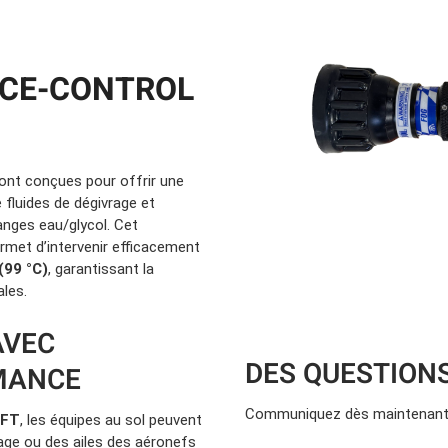
Location d’habit de combat
ON D’ÉCHELLES
Demande de retour ou d’échange
Planifier un rendez-vous
ES NFPA
Démonstration d’équipements
ICE-CONTROL
ont conçues pour offrir une
 fluides de dégivrage et
langes eau/glycol. Cet
rmet d’intervenir efficacement
(99 °C)
, garantissant la
ales.
AVEC
DES QUESTION
RMANCE
Communiquez dès maintenant 
TFT
, les équipes au sol peuvent
ssage ou des ailes des aéronefs