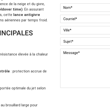
rence de la neige et du givre,
Nom
*
oldover time)
. En assurant
s, cette
lance antigivre
Courriel
*
ions aériennes par temps froid.
Ville
*
INCIPALES
Sujet
*
I
Message
*
 résistance élevée à la chaleur
ntrôle
: protection accrue de
 portée optimale du jet selon
t au brouillard large pour