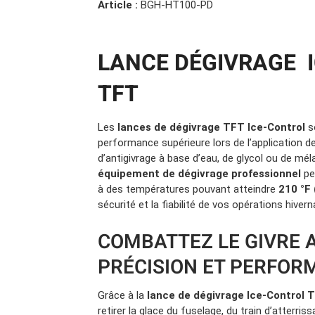
Camions en inventaire neufs
Article :
BGH-HT100-PD
INSPECTI
Camions en inventaire usagés
CERTIFIÉ
LANCE DÉGIVRAGE 
TFT
Les
lances de dégivrage TFT Ice-Control
s
performance supérieure lors de l’application de
d’antigivrage à base d’eau, de glycol ou de mé
équipement de dégivrage professionnel
pe
à des températures pouvant atteindre
210 °F 
sécurité et la fiabilité de vos opérations hivern
COMBATTEZ LE GIVRE 
PRÉCISION ET PERFO
Grâce à la
lance de dégivrage Ice-Control 
retirer la glace du fuselage, du train d’atterri