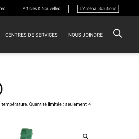
res
Articles & Nouvelles
L’Arsenal Solutions
CENTRES DE SERVICES
NOUS JOINDRE
ISOTECH
CENTRE DE SERVICES
FORMATIONS
Formation sur les appareils respiratoires
)
 température. Quantité limitée : seulement 4