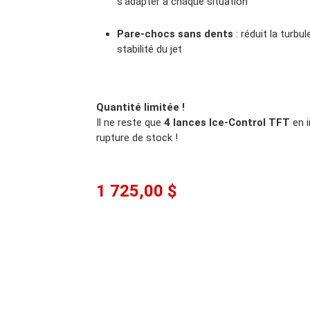
s’adapter à chaque situation
Pare-chocs sans dents
: réduit la turbu
stabilité du jet
Quantité limitée !
Il ne reste que
4 lances Ice-Control TFT
en i
rupture de stock !
1 725,00 $