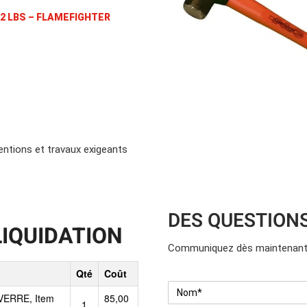
Location d’habit de combat
ON D’ÉCHELLES
Demande de retour ou d’échange
2 LBS – FLAMEFIGHTER
Planifier un rendez-vous
ES NFPA
Démonstration d’équipements
–
entions et travaux exigeants
DES QUESTION
LIQUIDATION
Communiquez dès maintenant 
Qté
Coût
Nom
*
 VERRE,
Item
85,00
1