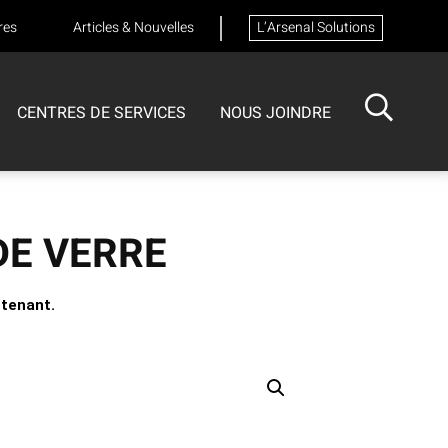
res
Articles & Nouvelles
L’Arsenal Solutions
CENTRES DE SERVICES
NOUS JOINDRE
ISOTECH
CENTRE DE SERVICES
FORMATIONS
DE VERRE
Formation sur les appareils respiratoires
tenant.