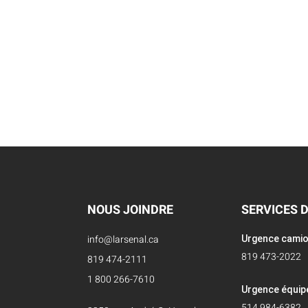
NOUS JOINDRE
SERVICES 
info@larsenal.ca
Urgence cami
819 473-2022
819 474-2111
1 800 266-7610
Urgence équi
514 984-6382