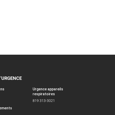
D’URGENCE
ons
Urgence appareils
respiratoires
819 313-3021
pements