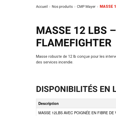
Camions en inventaire neufs
INSPECTI
Accueil
Nos produits
CMP Mayer
›
›
›
MASSE 1
Camions en inventaire usagés
CERTIFIÉ
MASSE 12 LBS 
FLAMEFIGHTER
Masse robuste de 12 lb conçue pour les interv
des services incendie.
DISPONIBILITÉS EN 
Description
MASSE 12LBS AVEC POIGNÉE EN FIBRE DE