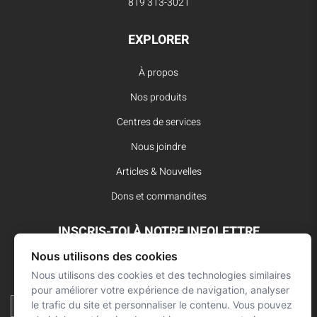
819 313-3021
EXPLORER
À propos
Nos produits
Centres de services
Nous joindre
Articles & Nouvelles
Dons et commandites
INSCRIS-TOI À NOTRE INFOLETTRE
Nous utilisons des cookies
Reste à l’affût des dernières innovations pour vos interventions
d’urgence et ne manque aucune nouvelle de L’Arsenal.
Nous utilisons des cookies et des technologies similaires
pour améliorer votre expérience de navigation, analyser
le trafic du site et personnaliser le contenu. Vous pouvez