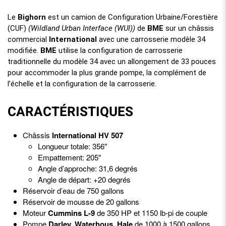
Le
Bighorn
est un camion de Configuration Urbaine/Forestière
(CUF)
(Wildland Urban Interface (WUI))
de
BME
sur un châssis
commercial
International
avec une carrosserie modèle 34
modifiée.
BME
utilise la configuration de carrosserie
traditionnelle du modèle 34 avec un allongement de 33 pouces
pour accommoder la plus grande pompe, la complément de
l’échelle et la configuration de la carrosserie.
CARACTÉRISTIQUES
Châssis
International HV 507
Longueur totale: 356″
Empattement: 205″
Angle d’approche: 31,6 degrés
Angle de départ: +20 degrés
Réservoir d’eau de 750 gallons
Réservoir de mousse de 20 gallons
Moteur
Cummins L-9
de 350 HP et 1150 lb-pi de couple
Pompe
Darley, Waterhous, Hale
de 1000 à 1500 gallons