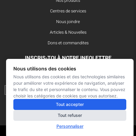
Nos produits
Centres de services
Nous joindre
Articles & Nouvelles
Dons et commandites
INSCRIS-TOI À NOTRE INFOLETTRE
Nous utilisons des cookies
Reste à l’affût des dernières innovations pour vos interventions
d’urgence et ne manque aucune nouvelle de L’Arsenal.
Nous utilisons des cookies et des technologies similaires
pour améliorer votre expérience de navigation, analyser
le trafic du site et personnaliser le contenu. Vous pouvez
choisir les catégories de cookies que vous autorisez.
Tout accepter
Tout refuser
Personnaliser
Réalisation : Signé François Roy
© L'ARSENAL 2021
Tous droits réservés