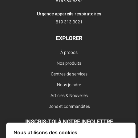
514 984-6382
Urgence appareils respiratoires
819 313-3021
EXPLORER
À propos
Nos produits
Centres de services
Nous joindre
Articles & Nouvelles
Dons et commandites
INSCRIS-TOI À NOTRE INFOLETTRE
Nous utilisons des cookies
Reste à l’affût des dernières innovations pour vos interventions