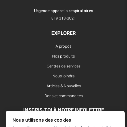
Urgence appareils respiratoires
819 313-3021
EXPLORER
À propos
Nos produits
Centres de services
Nous joindre
Articles & Nouvelles
Dons et commandites
INSCRIS-TOI À NOTRE INFOLETTRE
Nous utilisons des cookies
Reste à l’affût des dernières innovations pour vos interventions