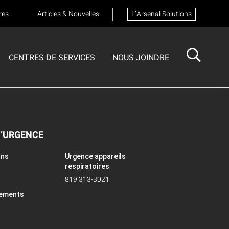
res
Articles & Nouvelles
L’Arsenal Solutions
CENTRES DE SERVICES
NOUS JOINDRE
ISOTECH
CENTRE DE SERVICES
FORMATIONS
Formation sur les appareils respiratoires
D’URGENCE
ons
Urgence appareils
respiratoires
819 313-3021
pements