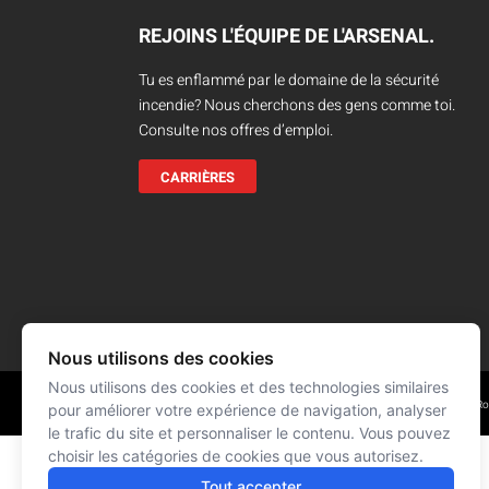
Camions en inventaire neufs
INSPECTI
REJOINS L'ÉQUIPE DE L'ARSENAL.
Camions en inventaire usagés
CERTIFIÉ
Tu es enflammé par le domaine de la sécurité
incendie? Nous cherchons des gens comme toi.
Consulte nos offres d’emploi.
CARRIÈRES
Nous utilisons des cookies
Nous utilisons des cookies et des technologies similaires
Réalisation : Signé François R
© L'ARSENAL 2021
Tous droits réservés
pour améliorer votre expérience de navigation, analyser
le trafic du site et personnaliser le contenu. Vous pouvez
choisir les catégories de cookies que vous autorisez.
Tout accepter