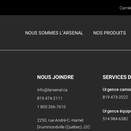
Carriè
NOUS SOMMES L’ARSENAL
NOS PRODUITS
S
S
E SERVICES
CMP MAYER
CMP MAYER
CENTRE DE SERVICES
ENTS
VÊTEMENTS
Équipements de sécurité incendie
ppareils respiratoires
Nettoyage
NOUS JOINDRE
SERVICES 
Équipements de sécurité publique
ité de la partie faciale (fit test)
Nettoyage LCO2+
info@larsenal.ca
Urgence cami
Équipements de travaux publics
819 473-2022
 outils de désincarcération
Décontamination
819 474-2111
Équipements forestiers
1 800 266-7610
s compresseurs Scott Safety
Réparation
Urgence équi
514 984-6382
SOLDES
2250, rue André-C.-Hamel
habits encapsulés
Ajouts et modifications
Drummondville (Québec) J2C