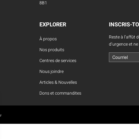
Location d’habit de combat
8B1
ON D’ÉCHELLES
Demande de retour ou d’échange
Planifier un rendez-vous
ES NFPA
Démonstration d’équipements
EXPLORER
INSCRIS-TO
Reste à l’affût 
À propos
d’urgence et ne
Nos produits
Centres de services
Nous joindre
Articles & Nouvelles
Dons et commandites
oy