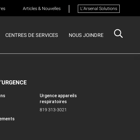
res
Articles & Nouvelles
L’Arsenal Solutions
CENTRES DE SERVICES
NOUS JOINDRE
ISOTECH
CENTRE DE SERVICES
FORMATIONS
Formation sur les appareils respiratoires
D’URGENCE
ons
Urgence appareils
respiratoires
819 313-3021
pements