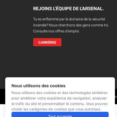
Camions en inventaire neufs
INSPECTI
REJOINS L'ÉQUIPE DE L'ARSENAL.
Camions en inventaire usagés
CERTIFIÉ
Tu es enflammé par le domaine de la sécurité
incendie? Nous cherchons des gens comme toi.
Consulte nos offres d’emploi.
CARRIÈRES
Nous utilisons des cookies
Nous utilisons des cookies et des technologies similaires
Réalisation : Signé François R
© L'ARSENAL 2021
Tous droits réservés
pour améliorer votre expérience de navigation, analyser
le trafic du site et personnaliser le contenu. Vous pouvez
choisir les catégories de cookies que vous autorisez.
Tout accepter