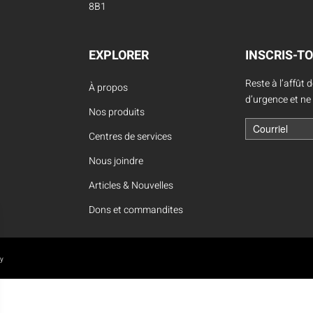
Location d’habit de combat
8B1
ON D’ÉCHELLES
Demande de retour ou d’échange
Planifier un rendez-vous
ES NFPA
Démonstration d’équipements
EXPLORER
INSCRIS-TO
Reste à l’affût 
À propos
d’urgence et ne
Nos produits
Centres de services
Nous joindre
Articles & Nouvelles
Dons et commandites
oy