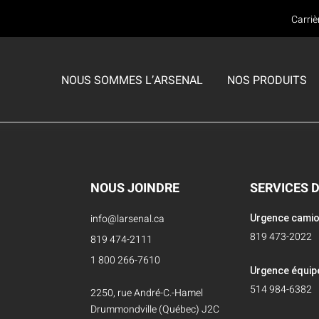
Carriè
NOUS SOMMES L’ARSENAL
NOS PRODUITS
S
S
E SERVICES
CMP MAYER
CMP MAYER
CENTRE DE SERVICES
ENTS
VÊTEMENTS
Équipements de sécurité incendie
ppareils respiratoires
Nettoyage
NOUS JOINDRE
SERVICES 
Équipements de sécurité publique
ité de la partie faciale (fit test)
Nettoyage LCO2+
info@larsenal.ca
Urgence cami
Équipements de travaux publics
819 473-2022
 outils de désincarcération
Décontamination
819 474-2111
Équipements forestiers
1 800 266-7610
s compresseurs Scott Safety
Réparation
Urgence équi
514 984-6382
SOLDES
2250, rue André-C.-Hamel
habits encapsulés
Ajouts et modifications
Drummondville (Québec) J2C