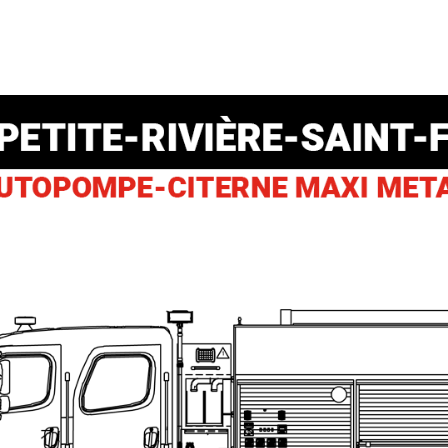
Location d’habit de combat
ON D’ÉCHELLES
Demande de retour ou d’échange
Planifier un rendez-vous
ES NFPA
Démonstration d’équipements