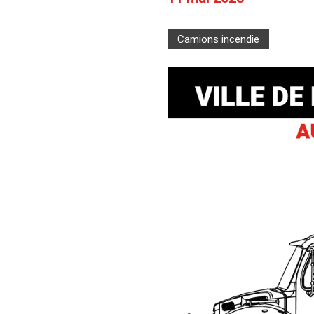
Camions en inventaire neufs
INSPECTI
Camions en inventaire usagés
CERTIFIÉ
Camions incendie