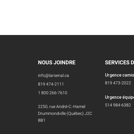
NOUS JOINDRE
SERVICES 
info@larsenal.ca
Urgence cami
819 473-2022
819 474-2111
1 800 266-7610
Urgence équi
514 984-6382
2250, rue André-C.-Hamel
Drummondville (Québec) J2C
8B1