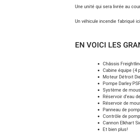
Une unité qui sera livrée au cou
Un véhicule incendie fabriqué i
EN VOICI LES GRA
Châssis Freightli
Cabine équipe (4 
Moteur Détroit Di
Pompe Darley PS
Système de mous
Réservoir d’eau d
Réservoir de mous
Panneau de pompe
Contrôle de pompe
Cannon Elkhart S
Et bien plus!