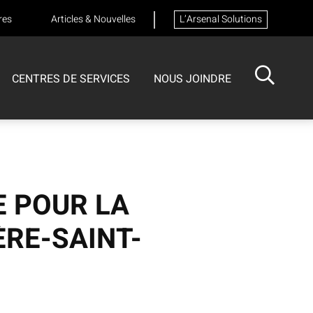
res
Articles & Nouvelles
L’Arsenal Solutions
CENTRES DE SERVICES
NOUS JOINDRE
ISOTECH
CENTRE DE SERVICES
FORMATIONS
Formation sur les appareils respiratoires
 POUR LA
IÈRE-SAINT-