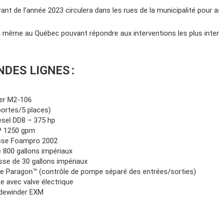
rant de l’année 2023 circulera dans les rues de la municipalité pour as
ci même au Québec pouvant répondre aux interventions les plus inte
NDES LIGNES :
ner M2-106
portes/5 places)
esel DD8 – 375 hp
P 1250 gpm
se Foampro 2002
e 800 gallons impériaux
se de 30 gallons impériaux
 Paragon™ (contrôle de pompe séparé des entrées/sorties)
 avec valve électrique
idewinder EXM