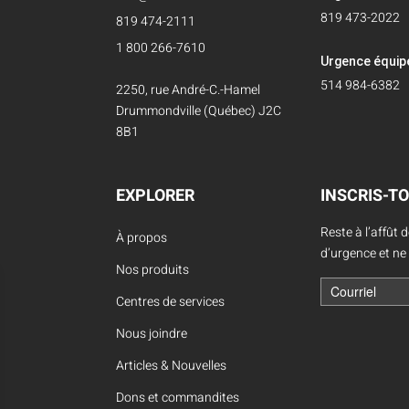
819 473-2022
819 474-2111
1 800 266-7610
Urgence équi
514 984-6382
2250, rue André-C.-Hamel
Drummondville (Québec) J2C
8B1
EXPLORER
INSCRIS-TO
Reste à l’affût 
À propos
d’urgence et ne
Nos produits
Centres de services
Nous joindre
Articles & Nouvelles
Dons et commandites