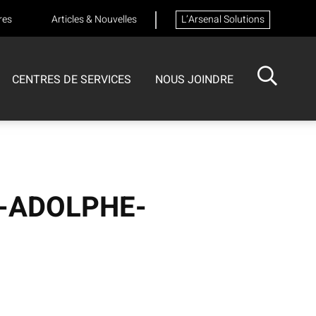
res
Articles & Nouvelles
L’Arsenal Solutions
CENTRES DE SERVICES
NOUS JOINDRE
ISOTECH
CENTRE DE SERVICES
FORMATIONS
Formation sur les appareils respiratoires
-ADOLPHE-