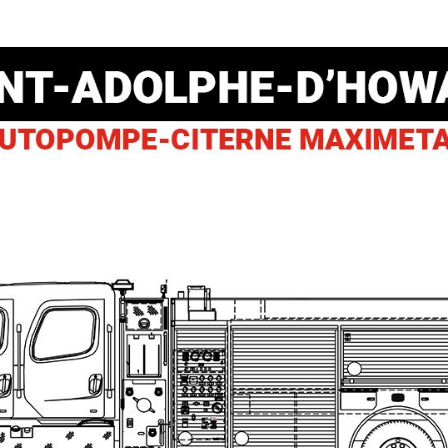
Location d’habit de combat
ON D’ÉCHELLES
Demande de retour ou d’échange
Planifier un rendez-vous
ES NFPA
Démonstration d’équipements