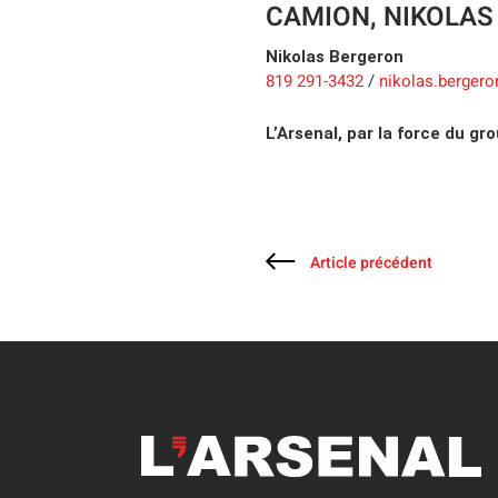
CAMION,
NIKOLAS
Nikolas
Bergeron
819 291-3432
nikolas.bergero
/
L’Arsenal, par la force du gro
Article précédent