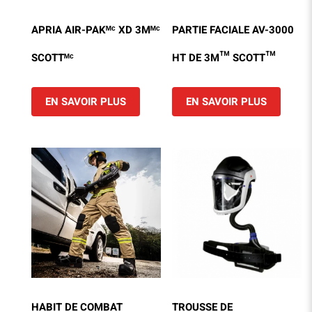
APRIA AIR-PAKᴹᶜ XD ​3Mᴹᶜ
PARTIE FACIALE AV-3000
SCOTTᴹᶜ
HT DE 3M™ SCOTT™
EN SAVOIR PLUS
EN SAVOIR PLUS
HABIT DE COMBAT
TROUSSE DE