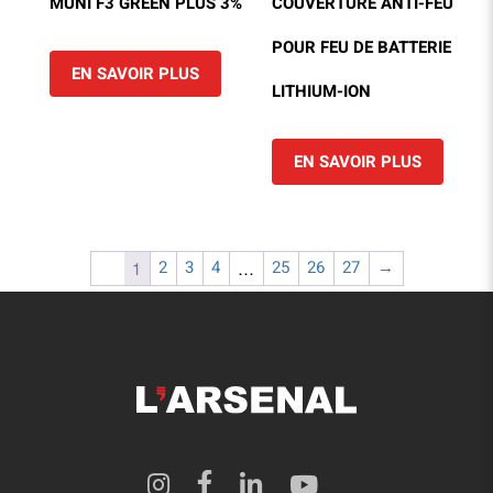
MUNI F3 GREEN PLUS 3%
COUVERTURE ANTI-FEU
POUR FEU DE BATTERIE
EN SAVOIR PLUS
LITHIUM-ION
EN SAVOIR PLUS
2
3
4
25
26
27
→
1
…